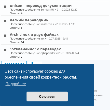
unison - перевод документации
Последнее сообщение
BendalfRU
«
21.12.2025 12:20
Ответы:
4
лёгкий переводчик
Последнее сообщение
knstntnn
«
22.10.2025 17:39
Ответы:
5
Arch Linux в двух файлах
Последнее сообщение
lnx
«
10.07.2025 19:48
Ответы:
14
"отвлеченно" о переводах
Последнее сообщение
cgbspender
«
26.01.2024 00:24
Ответы:
2
Новая тема
8 тем • Страница
1
из
1
Этот сайт использует cookies для
обеспечения своей корректной работы.
Подробнее
©2022-2026, Русскоязычное сообщество Arch Linux.
Linux 6.18.40-1-lts x86_64 GNU/Linux 2026-07-26 08:48:12 |
vps reg.ru
Название и логотип Arch Linux ™ являются признанными торговыми марками.
Согласен
Linux ® — зарегистрированная торговая марка Linus Torvalds и LMI.
Конфиденциальность
|
Правила