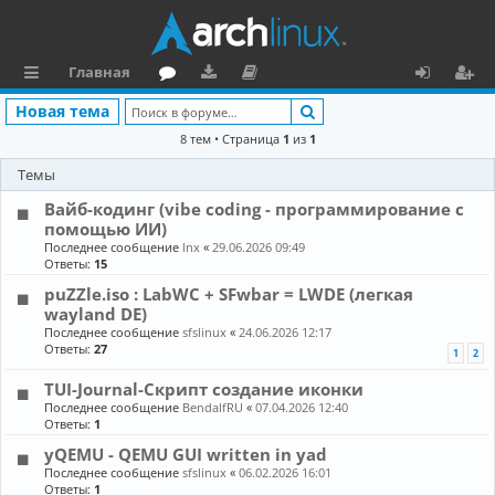
Главная
с
о
аг
о
х
ег
Поиск
Новая тема
ы
ру
ру
ку
о
и
8 тем • Страница
1
из
1
л
м
зк
м
д
ст
Темы
к
и
е
р
Вайб-кодинг (vibe coding - программирование с
помощью ИИ)
и
н
а
Последнее сообщение
lnx
«
29.06.2026 09:49
Ответы:
15
та
ц
puZZle.iso : LabWC + SFwbar = LWDE (легкая
ц
и
wayland DE)
Последнее сообщение
sfslinux
«
24.06.2026 12:17
и
я
Ответы:
27
1
2
я
TUI-Journal-Скрипт создание иконки
Последнее сообщение
BendalfRU
«
07.04.2026 12:40
Ответы:
1
yQEMU - QEMU GUI written in yad
Последнее сообщение
sfslinux
«
06.02.2026 16:01
Ответы:
1