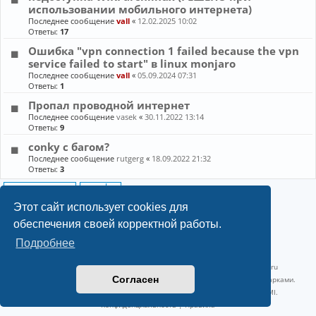
использовании мобильного интернета)
Последнее сообщение
vall
«
12.02.2025 10:02
Ответы:
17
Ошибка "vpn connection 1 failed because the vpn
service failed to start" в linux monjaro
Последнее сообщение
vall
«
05.09.2024 07:31
Ответы:
1
Пропал проводной интернет
Последнее сообщение
vasek
«
30.11.2022 13:14
Ответы:
9
conky с багом?
Последнее сообщение
rutgerg
«
18.09.2022 21:32
Ответы:
3
Новая тема
15 тем • Страница
1
из
1
Этот сайт использует cookies для
обеспечения своей корректной работы.
Подробнее
©2022-2026, Русскоязычное сообщество Arch Linux.
Linux 6.18.40-1-lts x86_64 GNU/Linux 2026-07-26 08:48:12 |
vps reg.ru
Согласен
Название и логотип Arch Linux ™ являются признанными торговыми марками.
Linux ® — зарегистрированная торговая марка Linus Torvalds и LMI.
Конфиденциальность
|
Правила