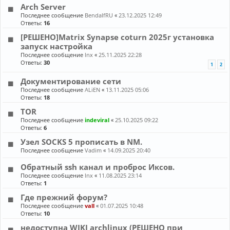
Arch Server
Последнее сообщение
BendalfRU
«
23.12.2025 12:49
Ответы:
16
[РЕШЕНО]Matrix Synapse coturn 2025г установка
запуск настройка
Последнее сообщение
lnx
«
25.11.2025 22:28
Ответы:
30
1
2
Документирование сети
Последнее сообщение
ALiEN
«
13.11.2025 05:06
Ответы:
18
TOR
Последнее сообщение
indeviral
«
25.10.2025 09:22
Ответы:
6
Узел SOCKS 5 прописать в NM.
Последнее сообщение
Vadim
«
14.09.2025 20:40
Обратный ssh канал и проброс Иксов.
Последнее сообщение
lnx
«
11.08.2025 23:14
Ответы:
1
Где прежний форум?
Последнее сообщение
vall
«
01.07.2025 10:48
Ответы:
10
недоступна WIKI archlinux (РЕШЕНО при