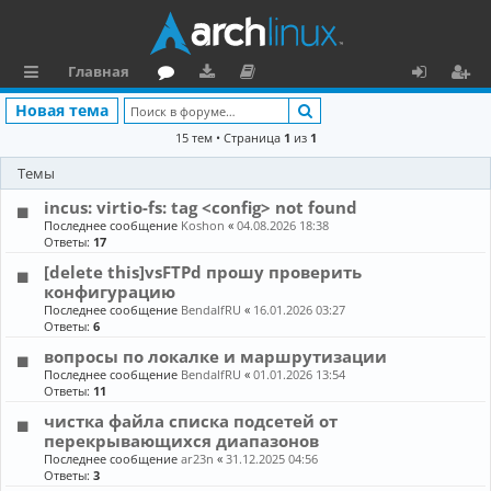
Главная
с
о
аг
о
х
ег
Поиск
Новая тема
ы
ру
ру
ку
о
и
15 тем • Страница
1
из
1
л
м
зк
м
д
ст
Темы
к
и
е
р
incus: virtio-fs: tag <config> not found
Последнее сообщение
Koshon
«
04.08.2026 18:38
и
н
а
Ответы:
17
та
ц
[delete this]vsFTPd прошу проверить
конфигурацию
ц
и
Последнее сообщение
BendalfRU
«
16.01.2026 03:27
Ответы:
6
и
я
вопросы по локалке и маршрутизации
я
Последнее сообщение
BendalfRU
«
01.01.2026 13:54
Ответы:
11
чистка файла списка подсетей от
перекрывающихся диапазонов
Последнее сообщение
ar23n
«
31.12.2025 04:56
Ответы:
3