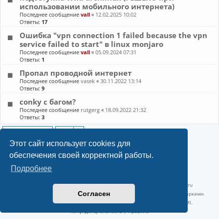
использовании мобильного интернета)
Последнее сообщение
vall
«
12.02.2025 10:02
Ответы:
17
Ошибка "vpn connection 1 failed because the vpn
service failed to start" в linux monjaro
Последнее сообщение
vall
«
05.09.2024 07:31
Ответы:
1
Пропал проводной интернет
Последнее сообщение
vasek
«
30.11.2022 13:14
Ответы:
9
conky с багом?
Последнее сообщение
rutgerg
«
18.09.2022 21:32
Ответы:
3
Новая тема
15 тем • Страница
1
из
1
Этот сайт использует cookies для
обеспечения своей корректной работы.
Подробнее
©2022-2026, Русскоязычное сообщество Arch Linux.
Linux 6.18.40-1-lts x86_64 GNU/Linux 2026-07-26 08:48:12 |
vps reg.ru
Согласен
Название и логотип Arch Linux ™ являются признанными торговыми марками.
Linux ® — зарегистрированная торговая марка Linus Torvalds и LMI.
Конфиденциальность
|
Правила