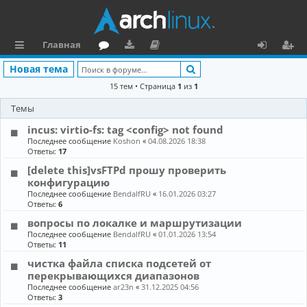
Главная
с
о
аг
о
х
ег
Поиск
Новая тема
ы
ру
ру
ку
о
и
15 тем • Страница
1
из
1
л
м
зк
м
д
ст
Темы
к
и
е
р
incus: virtio-fs: tag <config> not found
Последнее сообщение
Koshon
«
04.08.2026 18:38
и
н
а
Ответы:
17
та
ц
[delete this]vsFTPd прошу проверить
конфигурацию
ц
и
Последнее сообщение
BendalfRU
«
16.01.2026 03:27
Ответы:
6
и
я
вопросы по локалке и маршрутизации
я
Последнее сообщение
BendalfRU
«
01.01.2026 13:54
Ответы:
11
чистка файла списка подсетей от
перекрывающихся диапазонов
Последнее сообщение
ar23n
«
31.12.2025 04:56
Ответы:
3