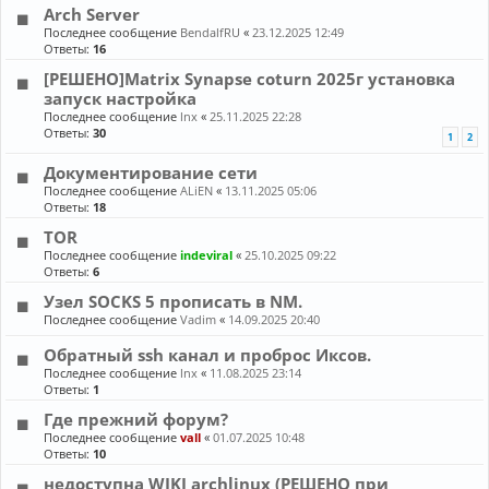
Arch Server
Последнее сообщение
BendalfRU
«
23.12.2025 12:49
Ответы:
16
[РЕШЕНО]Matrix Synapse coturn 2025г установка
запуск настройка
Последнее сообщение
lnx
«
25.11.2025 22:28
Ответы:
30
1
2
Документирование сети
Последнее сообщение
ALiEN
«
13.11.2025 05:06
Ответы:
18
TOR
Последнее сообщение
indeviral
«
25.10.2025 09:22
Ответы:
6
Узел SOCKS 5 прописать в NM.
Последнее сообщение
Vadim
«
14.09.2025 20:40
Обратный ssh канал и проброс Иксов.
Последнее сообщение
lnx
«
11.08.2025 23:14
Ответы:
1
Где прежний форум?
Последнее сообщение
vall
«
01.07.2025 10:48
Ответы:
10
недоступна WIKI archlinux (РЕШЕНО при