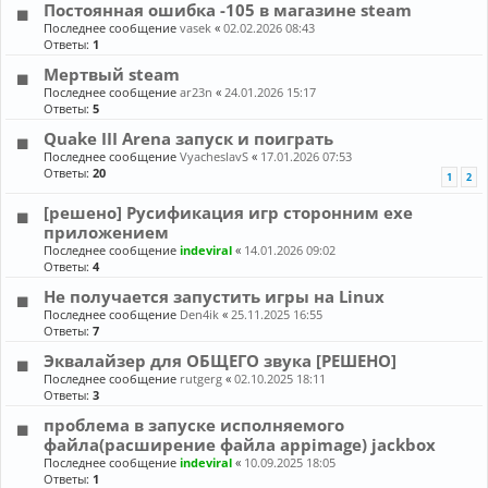
Постоянная ошибка -105 в магазине steam
Последнее сообщение
vasek
«
02.02.2026 08:43
Ответы:
1
Мертвый steam
Последнее сообщение
ar23n
«
24.01.2026 15:17
Ответы:
5
Quake III Arena запуск и поиграть
Последнее сообщение
VyacheslavS
«
17.01.2026 07:53
Ответы:
20
1
2
[решено] Русификация игр сторонним exe
приложением
Последнее сообщение
indeviral
«
14.01.2026 09:02
Ответы:
4
Не получается запустить игры на Linux
Последнее сообщение
Den4ik
«
25.11.2025 16:55
Ответы:
7
Эквалайзер для ОБЩЕГО звука [РЕШЕНО]
Последнее сообщение
rutgerg
«
02.10.2025 18:11
Ответы:
3
проблема в запуске исполняемого
файла(расширение файла appimage) jackbox
Последнее сообщение
indeviral
«
10.09.2025 18:05
Ответы:
1