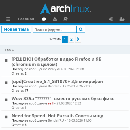
Главная
с
о
аг
о
х
ег
Поиск
Новая тема
ы
ру
ру
ку
о
и
2
32 темы
1
След.
л
м
зк
м
д
ст
Темы
к
и
е
р
[РЕШЕНО] Обработка видео Firefox и ЯБ
и
н
а
(chromium в целом)
Последнее сообщение
Vitaly
«
06.05.2026 21:08
та
ц
Ответы:
2
ц
и
[upd]Creative_5.1_SB1070+ 3,5 микрофон
Последнее сообщение
BendalfRU
«
26.03.2026 21:35
и
я
Ответы:
17
я
Wow 335a "??????" -вместо русских букв фикс
Последнее сообщение
vall
«
21.03.2026 12:32
Ответы:
1
Need for Speed- Hot Pursuit. Советы ищу
Последнее сообщение
BendalfRU
«
15.03.2026 11:00
Ответы:
8