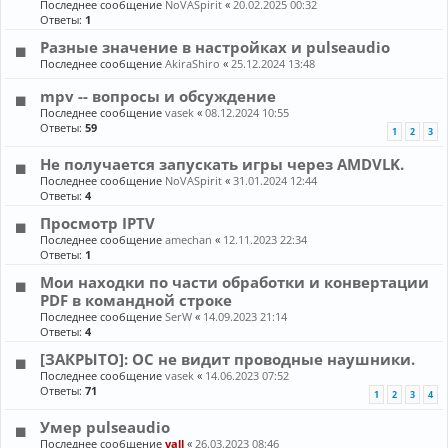
Последнее сообщение
NoVASpirit
«
20.02.2025 00:32
Ответы:
1
Разные значение в настройках и pulseaudio
Последнее сообщение
AkiraShiro
«
25.12.2024 13:48
mpv -- вопросы и обсуждение
Последнее сообщение
vasek
«
08.12.2024 10:55
Ответы:
59
1
2
3
Не получается запускать игры через AMDVLK.
Последнее сообщение
NoVASpirit
«
31.01.2024 12:44
Ответы:
4
Просмотр IPTV
Последнее сообщение
amechan
«
12.11.2023 22:34
Ответы:
1
Мои находки по части обработки и конвертации
PDF в командной строке
Последнее сообщение
SerW
«
14.09.2023 21:14
Ответы:
4
[ЗАКРЫТО]: ОС не видит проводные наушники.
Последнее сообщение
vasek
«
14.06.2023 07:52
Ответы:
71
1
2
3
4
Умер pulseaudio
Последнее сообщение
vall
«
26.03.2023 08:46