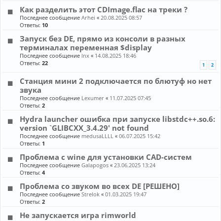
Как разделить этот CDImage.flac на треки ?
Последнее сообщение
Arhei
«
20.08.2025 08:57
Ответы:
10
Запуск без DE, прямо из консоли в разных
терминалах переменная $display
Последнее сообщение
lnx
«
14.08.2025 18:46
Ответы:
22
1
2
Станция мини 2 подключается по блютуф но нет
звука
Последнее сообщение
Lexumer
«
11.07.2025 07:45
Ответы:
2
Hydra launcher ошибка при запуске libstdc++.so.6:
version `GLIBCXX_3.4.29' not found
Последнее сообщение
medusaLLLL
«
06.07.2025 15:42
Ответы:
1
Проблема с wine для установки CAD-систем
Последнее сообщение
Galapogos
«
23.06.2025 13:24
Ответы:
4
Проблема со звуком во всех DE [РЕШЕНО]
Последнее сообщение
Strelok
«
01.03.2025 19:47
Ответы:
2
Не запускается игра rimworld