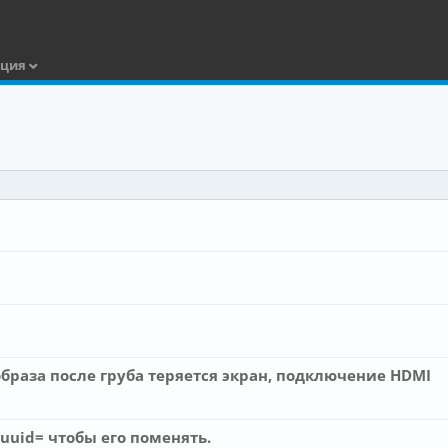
ация
образа после груба теряется экран, подключение HDMI
=uuid= чтобы его поменять.