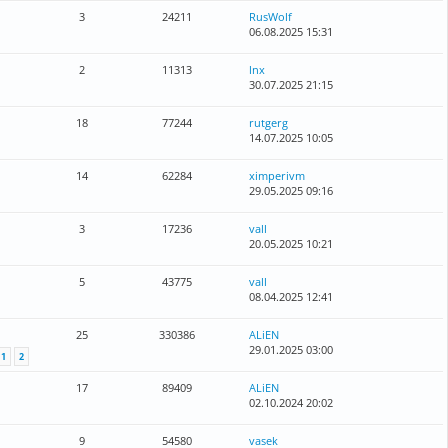
3
24211
RusWolf
06.08.2025 15:31
2
11313
lnx
30.07.2025 21:15
18
77244
rutgerg
14.07.2025 10:05
14
62284
ximperivm
29.05.2025 09:16
3
17236
vall
20.05.2025 10:21
5
43775
vall
08.04.2025 12:41
25
330386
ALiEN
29.01.2025 03:00
1
2
17
89409
ALiEN
02.10.2024 20:02
9
54580
vasek