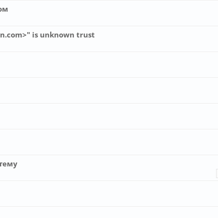
ом
n.com>" is unknown trust
тему