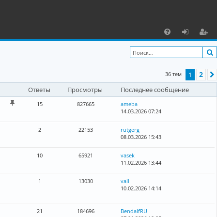
С
F
х
ег
A
о
и
2
36 тем
1
Q
д
ст
Ответы
Просмотры
Последнее сообщение
р
а
15
827665
ameba
14.03.2026 07:24
ц
2
22153
rutgerg
и
08.03.2026 15:43
я
10
65921
vasek
11.02.2026 13:44
1
13030
vall
10.02.2026 14:14
21
184696
BendalfRU