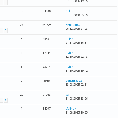
07.01.2026 19:05
1
2
15
64838
ALiEN
01.01.2026 03:45
27
161628
BendalfRU
06.12.2025 21:03
1
2
3
25831
ALiEN
21.11.2025 16:31
1
17144
ALiEN
12.10.2025 22:43
3
23714
ALiEN
11.10.2025 19:42
0
8939
benzhradyx
13.08.2025 02:51
20
91263
vall
11.08.2025 13:26
1
2
1
14297
sfslinux
11.08.2025 10:35