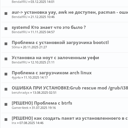
BendalfRU
»
03.12.2025 14:01
aur-> установка yay, awk не доступен, pacman - о
BendalfRU
»
21.12.2025 10:46
systemd Кто знает что это было ?
BendalfRU
»
11.11.2025 04:57
Проблема с установкой загрузчика bootctl
S0ma
»
20.11.2025 21:27
Установка на ноут с залоченным уефи
BendalfRU
»
12.10.2025 21:11
Проблема с загрузчиком arch linux
4yp4a
»
11.10.2025 14:17
ОШИБКА ПРИ УСТАНОВКЕ:Grub rescue mod /grub/i38
benzhradyx
»
13.08.2025 02:51
[РЕШЕНО] Проблема с btrfs
Gamer4eek
»
31.07.2025 19:16
[РЕШЕНО] как создать пакет из установленноего в 
lnx
»
07.08.2025 14:46