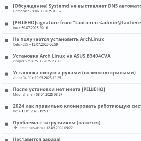
[Обсуждение] Systemd не выставляет DNS автомат
Gamer4eek
»
06.08.2025 01:57
[РЕШЕНО]signature from "taotieren <admin@taotiere
lnx
»
30.07.2025 20:16
Не получается установить ArchLinux
Celick555
»
13.07.2025 06:59
Установка Arch Linux на ASUS B3404CVA
ximperivm
»
25.05.2025 23:39
Установка линукса руками (возможно кривыми)
zenorFluFF
»
19.05.2025 12:25
После установки нет инета [РЕШЕНО]
Moonshane
»
08.04.2025 08:57
2024 как правильно клонировать работающую сис
lnx
»
13.01.2025 19:53
Проблема с загрузчиком (кажется)
brtantazyabra
»
12.09.2024 09:22
Неставится зараза!