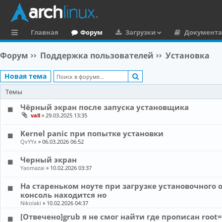
Главная
Форум
Загрузки
Документ
с
Форум
Поддержка пользователей
Установка
ы
Поиск
Новая тема
л
Темы
к
и
Чёрный экран после запуска установщика
vall
»
29.03.2025 13:35
Kernel panic при попытке установки
QvYYx
»
06.03.2026 06:52
Черный экран
Yaomazai
»
10.02.2026 03:37
На стареньком ноуте при загрузке установочного 
консоль находится но
Nikolaki
»
10.02.2026 04:37
[Отвечено]grub я не смог найти где прописан root