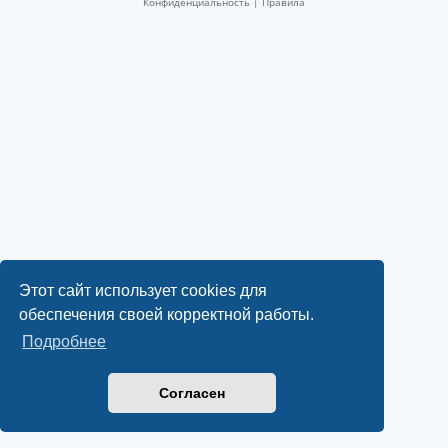
Конфиденциальность
|
Правила
ы
и
е
н
о
в
о
с
т
и
Этот сайт использует cookies для
обеспечения своей корректной работы.
Подробнее
Согласен