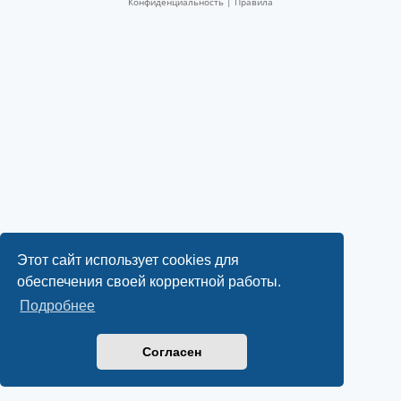
Конфиденциальность
|
Правила
ы
и
е
н
о
в
о
с
т
и
Этот сайт использует cookies для
обеспечения своей корректной работы.
Подробнее
Согласен