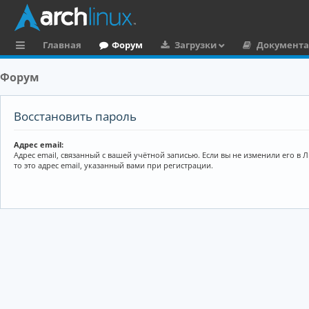
Главная
Форум
Загрузки
Документ
с
Форум
ы
л
Восстановить пароль
к
Адрес email:
и
Адрес email, связанный с вашей учётной записью. Если вы не изменили его в 
то это адрес email, указанный вами при регистрации.