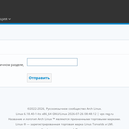
ация
Личном разделе,
©2022-2026, Русскоязычное сообщество Arch Linux.
Linux 6.18.40-1-lts x86_64 GNU/Linux 2026-07-26 08:48:12 |
vps reg.ru
Название и логотип Arch Linux ™ являются признанными торговыми марками.
Linux ® — зарегистрированная торговая марка Linus Torvalds и LMI.