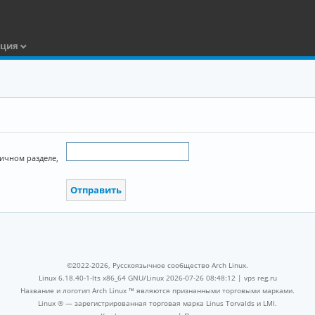
ация
Личном разделе,
©2022-2026, Русскоязычное сообщество Arch Linux.
Linux 6.18.40-1-lts x86_64 GNU/Linux 2026-07-26 08:48:12 |
vps reg.ru
Название и логотип Arch Linux ™ являются признанными торговыми марками.
Linux ® — зарегистрированная торговая марка Linus Torvalds и LMI.