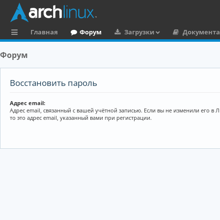
Главная
Форум
Загрузки
Документ
с
Форум
ы
л
Восстановить пароль
к
Адрес email:
и
Адрес email, связанный с вашей учётной записью. Если вы не изменили его в 
то это адрес email, указанный вами при регистрации.