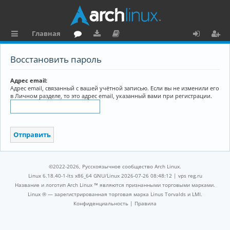
Главная
с
о
аг
о
х
ег
Восстановить пароль
ы
ру
ру
ку
о
и
л
м
зк
м
д
ст
Адрес email:
Адрес email, связанный с вашей учётной записью. Если вы не изменили его
к
и
е
р
в Личном разделе, то это адрес email, указанный вами при регистрации.
и
н
а
та
ц
ц
и
и
я
©2022-2026, Русскоязычное сообщество Arch Linux.
я
Linux 6.18.40-1-lts x86_64 GNU/Linux 2026-07-26 08:48:12 |
vps reg.ru
Название и логотип Arch Linux ™ являются признанными торговыми марками.
Linux ® — зарегистрированная торговая марка Linus Torvalds и LMI.
Конфиденциальность
|
Правила