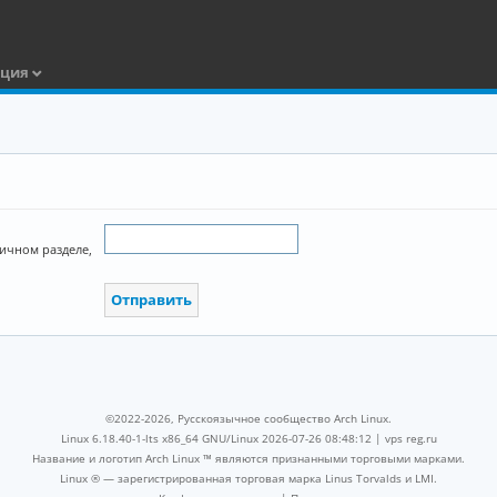
ация
Личном разделе,
©2022-2026, Русскоязычное сообщество Arch Linux.
Linux 6.18.40-1-lts x86_64 GNU/Linux 2026-07-26 08:48:12 |
vps reg.ru
Название и логотип Arch Linux ™ являются признанными торговыми марками.
Linux ® — зарегистрированная торговая марка Linus Torvalds и LMI.