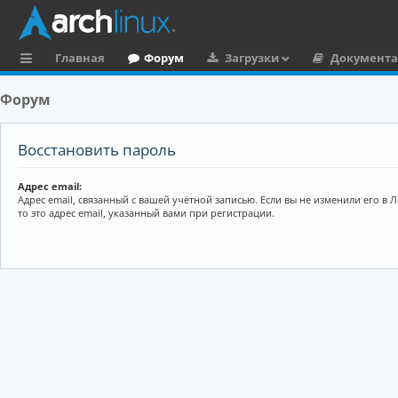
Главная
Форум
Загрузки
Документ
с
Форум
ы
л
Восстановить пароль
к
Адрес email:
и
Адрес email, связанный с вашей учётной записью. Если вы не изменили его в 
то это адрес email, указанный вами при регистрации.