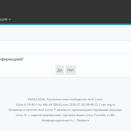
ация
конференцией?
©2022-2026, Русскоязычное сообщество Arch Linux.
Linux 6.18.40-1-lts x86_64 GNU/Linux 2026-07-26 08:48:12 |
vps reg.ru
Название и логотип Arch Linux ™ являются признанными торговыми марками.
Linux ® — зарегистрированная торговая марка Linus Torvalds и LMI.
Конфиденциальность
|
Правила