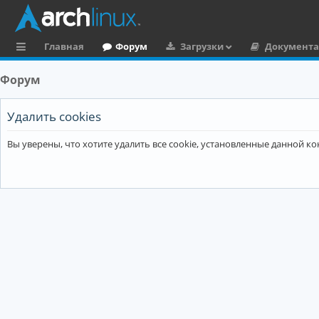
Главная
Форум
Загрузки
Документ
с
Форум
ы
л
Удалить cookies
к
Вы уверены, что хотите удалить все cookie, установленные данной 
и