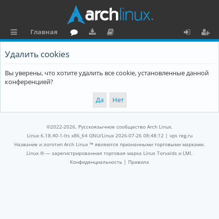
Главная
с
о
аг
о
х
ег
Удалить cookies
ы
ру
ру
ку
о
и
Вы уверены, что хотите удалить все cookie, установленные данной
л
м
зк
м
д
ст
конференцией?
к
и
е
р
и
н
а
та
ц
©2022-2026, Русскоязычное сообщество Arch Linux.
ц
и
Linux 6.18.40-1-lts x86_64 GNU/Linux 2026-07-26 08:48:12 |
vps reg.ru
Название и логотип Arch Linux ™ являются признанными торговыми марками.
и
я
Linux ® — зарегистрированная торговая марка Linus Torvalds и LMI.
Конфиденциальность
|
Правила
я