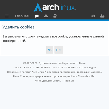
Главная
с
о
аг
о
х
ег
Удалить cookies
ы
ру
ру
ку
о
и
Вы уверены, что хотите удалить все cookie, установленные данной
л
м
зк
м
д
ст
конференцией?
к
и
е
р
и
н
а
та
ц
©2022-2026, Русскоязычное сообщество Arch Linux.
ц
и
Linux 6.18.40-1-lts x86_64 GNU/Linux 2026-07-26 08:48:12 |
vps reg.ru
Название и логотип Arch Linux ™ являются признанными торговыми марками.
и
я
Linux ® — зарегистрированная торговая марка Linus Torvalds и LMI.
Конфиденциальность
|
Правила
я