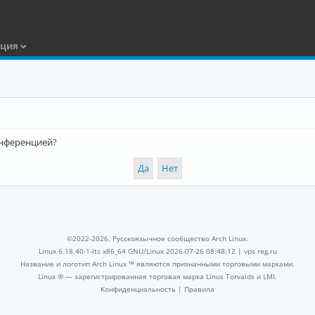
ация
конференцией?
©2022-2026, Русскоязычное сообщество Arch Linux.
Linux 6.18.40-1-lts x86_64 GNU/Linux 2026-07-26 08:48:12 |
vps reg.ru
Название и логотип Arch Linux ™ являются признанными торговыми марками.
Linux ® — зарегистрированная торговая марка Linus Torvalds и LMI.
Конфиденциальность
|
Правила