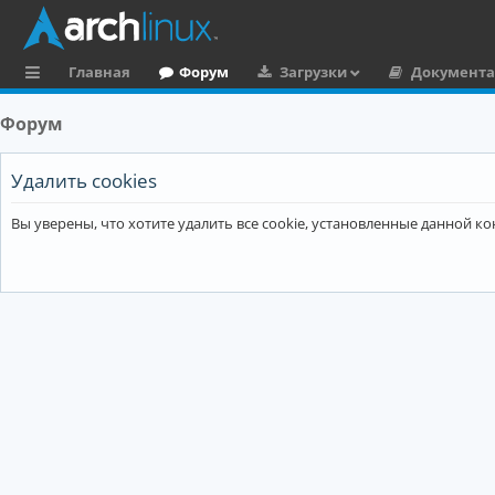
Главная
Форум
Загрузки
Документ
с
Форум
ы
л
Удалить cookies
к
Вы уверены, что хотите удалить все cookie, установленные данной 
и