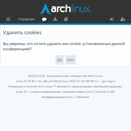
Главная
с
о
аг
о
х
ег
Удалить cookies
ы
ру
ру
ку
о
и
Вы уверены, что хотите удалить все cookie, установленные данной
л
м
зк
м
д
ст
конференцией?
к
и
е
р
и
н
а
та
ц
©2022-2026, Русскоязычное сообщество Arch Linux.
ц
и
Linux 6.18.40-1-lts x86_64 GNU/Linux 2026-07-26 08:48:12 |
vps reg.ru
Название и логотип Arch Linux ™ являются признанными торговыми марками.
и
я
Linux ® — зарегистрированная торговая марка Linus Torvalds и LMI.
Конфиденциальность
|
Правила
я