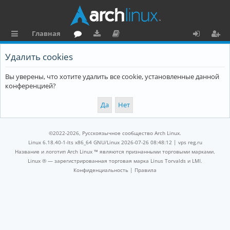
Главная
с
о
аг
о
х
ег
Удалить cookies
ы
ру
ру
ку
о
и
Вы уверены, что хотите удалить все cookie, установленные данной
л
м
зк
м
д
ст
конференцией?
к
и
е
р
и
н
а
та
ц
©2022-2026, Русскоязычное сообщество Arch Linux.
ц
и
Linux 6.18.40-1-lts x86_64 GNU/Linux 2026-07-26 08:48:12 |
vps reg.ru
Название и логотип Arch Linux ™ являются признанными торговыми марками.
и
я
Linux ® — зарегистрированная торговая марка Linus Torvalds и LMI.
Конфиденциальность
|
Правила
я