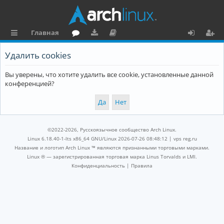
Главная
с
о
аг
о
х
ег
Удалить cookies
ы
ру
ру
ку
о
и
Вы уверены, что хотите удалить все cookie, установленные данной
л
м
зк
м
д
ст
конференцией?
к
и
е
р
и
н
а
та
ц
©2022-2026, Русскоязычное сообщество Arch Linux.
ц
и
Linux 6.18.40-1-lts x86_64 GNU/Linux 2026-07-26 08:48:12 |
vps reg.ru
Название и логотип Arch Linux ™ являются признанными торговыми марками.
и
я
Linux ® — зарегистрированная торговая марка Linus Torvalds и LMI.
Конфиденциальность
|
Правила
я