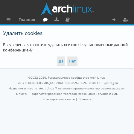
Главная
с
о
аг
о
х
ег
Удалить cookies
ы
ру
ру
ку
о
и
Вы уверены, что хотите удалить все cookie, установленные данной
л
м
зк
м
д
ст
конференцией?
к
и
е
р
и
н
а
та
ц
©2022-2026, Русскоязычное сообщество Arch Linux.
ц
и
Linux 6.18.40-1-lts x86_64 GNU/Linux 2026-07-26 08:48:12 |
vps reg.ru
Название и логотип Arch Linux ™ являются признанными торговыми марками.
и
я
Linux ® — зарегистрированная торговая марка Linus Torvalds и LMI.
Конфиденциальность
|
Правила
я