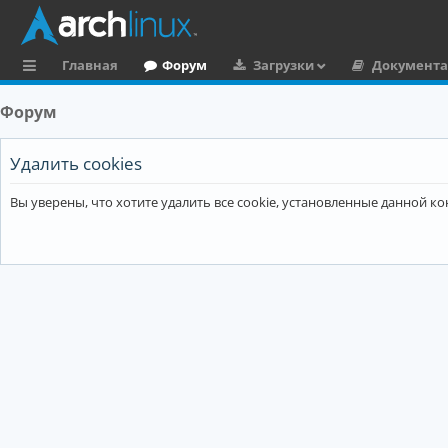
Главная
Форум
Загрузки
Документ
с
Форум
ы
л
Удалить cookies
к
Вы уверены, что хотите удалить все cookie, установленные данной 
и