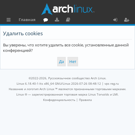
Главная
с
о
аг
о
х
ег
Удалить cookies
ы
ру
ру
ку
о
и
Вы уверены, что хотите удалить все cookie, установленные данной
л
м
зк
м
д
ст
конференцией?
к
и
е
р
и
н
а
та
ц
©2022-2026, Русскоязычное сообщество Arch Linux.
ц
и
Linux 6.18.40-1-lts x86_64 GNU/Linux 2026-07-26 08:48:12 |
vps reg.ru
Название и логотип Arch Linux ™ являются признанными торговыми марками.
и
я
Linux ® — зарегистрированная торговая марка Linus Torvalds и LMI.
Конфиденциальность
|
Правила
я