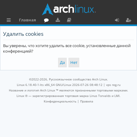
Главная
с
о
аг
о
х
ег
Удалить cookies
ы
ру
ру
ку
о
и
Вы уверены, что хотите удалить все cookie, установленные данной
л
м
зк
м
д
ст
конференцией?
к
и
е
р
и
н
а
та
ц
©2022-2026, Русскоязычное сообщество Arch Linux.
ц
и
Linux 6.18.40-1-lts x86_64 GNU/Linux 2026-07-26 08:48:12 |
vps reg.ru
Название и логотип Arch Linux ™ являются признанными торговыми марками.
и
я
Linux ® — зарегистрированная торговая марка Linus Torvalds и LMI.
Конфиденциальность
|
Правила
я