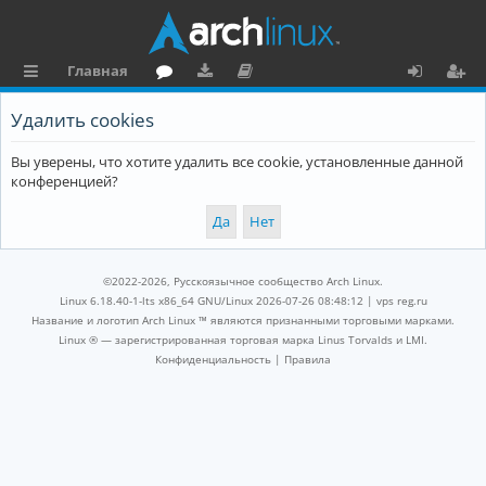
Главная
с
о
аг
о
х
ег
Удалить cookies
ы
ру
ру
ку
о
и
Вы уверены, что хотите удалить все cookie, установленные данной
л
м
зк
м
д
ст
конференцией?
к
и
е
р
и
н
а
та
ц
©2022-2026, Русскоязычное сообщество Arch Linux.
ц
и
Linux 6.18.40-1-lts x86_64 GNU/Linux 2026-07-26 08:48:12 |
vps reg.ru
Название и логотип Arch Linux ™ являются признанными торговыми марками.
и
я
Linux ® — зарегистрированная торговая марка Linus Torvalds и LMI.
Конфиденциальность
|
Правила
я