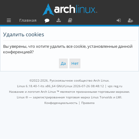
Главная
с
о
аг
о
х
ег
Удалить cookies
ы
ру
ру
ку
о
и
Вы уверены, что хотите удалить все cookie, установленные данной
л
м
зк
м
д
ст
конференцией?
к
и
е
р
и
н
а
та
ц
©2022-2026, Русскоязычное сообщество Arch Linux.
ц
и
Linux 6.18.40-1-lts x86_64 GNU/Linux 2026-07-26 08:48:12 |
vps reg.ru
Название и логотип Arch Linux ™ являются признанными торговыми марками.
и
я
Linux ® — зарегистрированная торговая марка Linus Torvalds и LMI.
Конфиденциальность
|
Правила
я