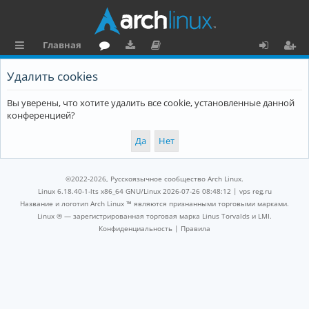
Главная
с
о
аг
о
х
ег
Удалить cookies
ы
ру
ру
ку
о
и
Вы уверены, что хотите удалить все cookie, установленные данной
л
м
зк
м
д
ст
конференцией?
к
и
е
р
и
н
а
та
ц
©2022-2026, Русскоязычное сообщество Arch Linux.
ц
и
Linux 6.18.40-1-lts x86_64 GNU/Linux 2026-07-26 08:48:12 |
vps reg.ru
Название и логотип Arch Linux ™ являются признанными торговыми марками.
и
я
Linux ® — зарегистрированная торговая марка Linus Torvalds и LMI.
Конфиденциальность
|
Правила
я