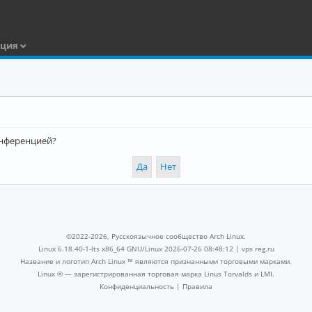
ация
конференцией?
©2022-2026, Русскоязычное сообщество Arch Linux.
Linux 6.18.40-1-lts x86_64 GNU/Linux 2026-07-26 08:48:12 |
vps reg.ru
Название и логотип Arch Linux ™ являются признанными торговыми марками.
Linux ® — зарегистрированная торговая марка Linus Torvalds и LMI.
Конфиденциальность
|
Правила