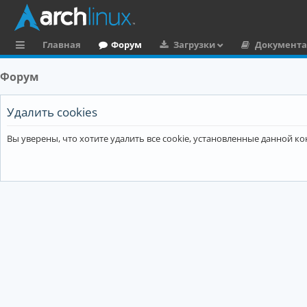
Главная
Форум
Загрузки
Документ
с
Форум
ы
л
Удалить cookies
к
Вы уверены, что хотите удалить все cookie, установленные данной 
и