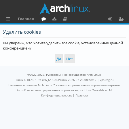
Главная
с
о
аг
о
х
ег
Удалить cookies
ы
ру
ру
ку
о
и
Вы уверены, что хотите удалить все cookie, установленные данной
л
м
зк
м
д
ст
конференцией?
к
и
е
р
и
н
а
та
ц
©2022-2026, Русскоязычное сообщество Arch Linux.
ц
и
Linux 6.18.40-1-lts x86_64 GNU/Linux 2026-07-26 08:48:12 |
vps reg.ru
Название и логотип Arch Linux ™ являются признанными торговыми марками.
и
я
Linux ® — зарегистрированная торговая марка Linus Torvalds и LMI.
Конфиденциальность
|
Правила
я