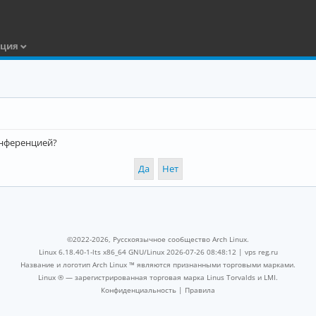
ация
конференцией?
©2022-2026, Русскоязычное сообщество Arch Linux.
Linux 6.18.40-1-lts x86_64 GNU/Linux 2026-07-26 08:48:12 |
vps reg.ru
Название и логотип Arch Linux ™ являются признанными торговыми марками.
Linux ® — зарегистрированная торговая марка Linus Torvalds и LMI.
Конфиденциальность
|
Правила