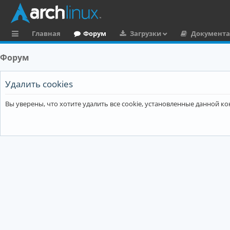
Главная
Форум
Загрузки
Документ
с
Форум
ы
л
Удалить cookies
к
Вы уверены, что хотите удалить все cookie, установленные данной 
и