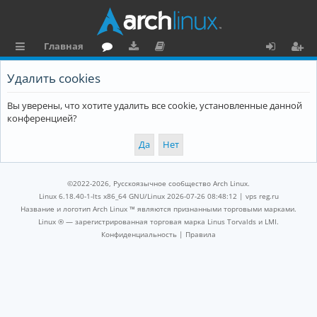
Главная
с
о
аг
о
х
ег
Удалить cookies
ы
ру
ру
ку
о
и
Вы уверены, что хотите удалить все cookie, установленные данной
л
м
зк
м
д
ст
конференцией?
к
и
е
р
и
н
а
та
ц
©2022-2026, Русскоязычное сообщество Arch Linux.
ц
и
Linux 6.18.40-1-lts x86_64 GNU/Linux 2026-07-26 08:48:12 |
vps reg.ru
Название и логотип Arch Linux ™ являются признанными торговыми марками.
и
я
Linux ® — зарегистрированная торговая марка Linus Torvalds и LMI.
Конфиденциальность
|
Правила
я