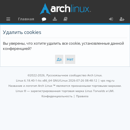
Главная
с
о
аг
о
х
ег
Удалить cookies
ы
ру
ру
ку
о
и
Вы уверены, что хотите удалить все cookie, установленные данной
л
м
зк
м
д
ст
конференцией?
к
и
е
р
и
н
а
та
ц
©2022-2026, Русскоязычное сообщество Arch Linux.
ц
и
Linux 6.18.40-1-lts x86_64 GNU/Linux 2026-07-26 08:48:12 |
vps reg.ru
Название и логотип Arch Linux ™ являются признанными торговыми марками.
и
я
Linux ® — зарегистрированная торговая марка Linus Torvalds и LMI.
Конфиденциальность
|
Правила
я