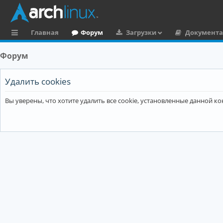
Главная
Форум
Загрузки
Документ
с
Форум
ы
л
Удалить cookies
к
Вы уверены, что хотите удалить все cookie, установленные данной 
и