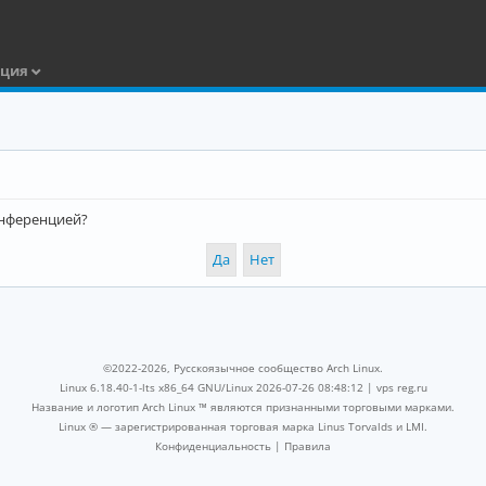
ация
конференцией?
©2022-2026, Русскоязычное сообщество Arch Linux.
Linux 6.18.40-1-lts x86_64 GNU/Linux 2026-07-26 08:48:12 |
vps reg.ru
Название и логотип Arch Linux ™ являются признанными торговыми марками.
Linux ® — зарегистрированная торговая марка Linus Torvalds и LMI.
Конфиденциальность
|
Правила