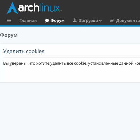
Главная
Форум
Загрузки
Документ
с
Форум
ы
л
Удалить cookies
к
Вы уверены, что хотите удалить все cookie, установленные данной 
и