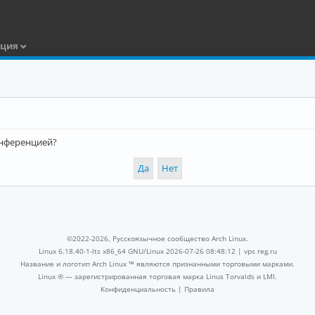
ация
конференцией?
©2022-2026, Русскоязычное сообщество Arch Linux.
Linux 6.18.40-1-lts x86_64 GNU/Linux 2026-07-26 08:48:12 |
vps reg.ru
Название и логотип Arch Linux ™ являются признанными торговыми марками.
Linux ® — зарегистрированная торговая марка Linus Torvalds и LMI.
Конфиденциальность
|
Правила