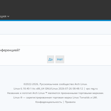
ация
конференцией?
©2022-2026, Русскоязычное сообщество Arch Linux.
Linux 6.18.40-1-lts x86_64 GNU/Linux 2026-07-26 08:48:12 |
vps reg.ru
Название и логотип Arch Linux ™ являются признанными торговыми марками.
Linux ® — зарегистрированная торговая марка Linus Torvalds и LMI.
Конфиденциальность
|
Правила