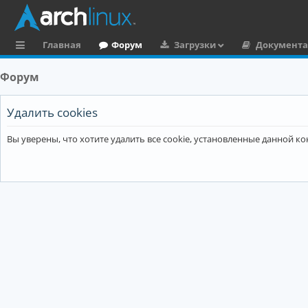
Главная
Форум
Загрузки
Документ
с
Форум
ы
л
Удалить cookies
к
Вы уверены, что хотите удалить все cookie, установленные данной 
и