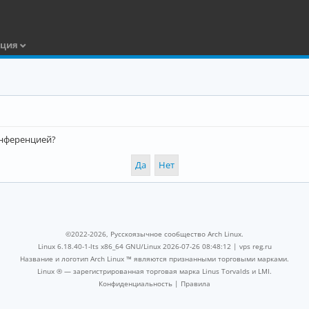
ация
конференцией?
©2022-2026, Русскоязычное сообщество Arch Linux.
Linux 6.18.40-1-lts x86_64 GNU/Linux 2026-07-26 08:48:12 |
vps reg.ru
Название и логотип Arch Linux ™ являются признанными торговыми марками.
Linux ® — зарегистрированная торговая марка Linus Torvalds и LMI.
Конфиденциальность
|
Правила