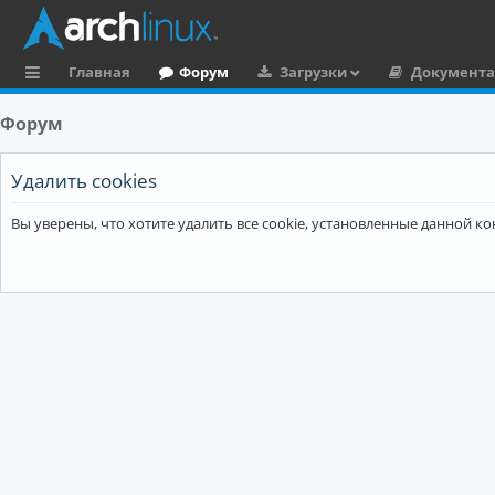
Главная
Форум
Загрузки
Документ
с
Форум
ы
л
Удалить cookies
к
Вы уверены, что хотите удалить все cookie, установленные данной 
и