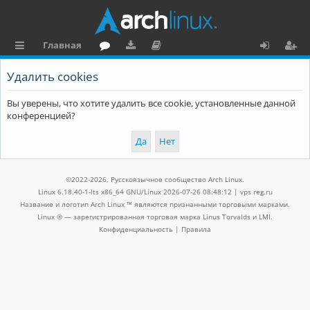
Главная
с
о
аг
о
х
ег
Удалить cookies
ы
ру
ру
ку
о
и
Вы уверены, что хотите удалить все cookie, установленные данной
л
м
зк
м
д
ст
конференцией?
к
и
е
р
и
н
а
та
ц
©2022-2026, Русскоязычное сообщество Arch Linux.
ц
и
Linux 6.18.40-1-lts x86_64 GNU/Linux 2026-07-26 08:48:12 |
vps reg.ru
Название и логотип Arch Linux ™ являются признанными торговыми марками.
и
я
Linux ® — зарегистрированная торговая марка Linus Torvalds и LMI.
Конфиденциальность
|
Правила
я