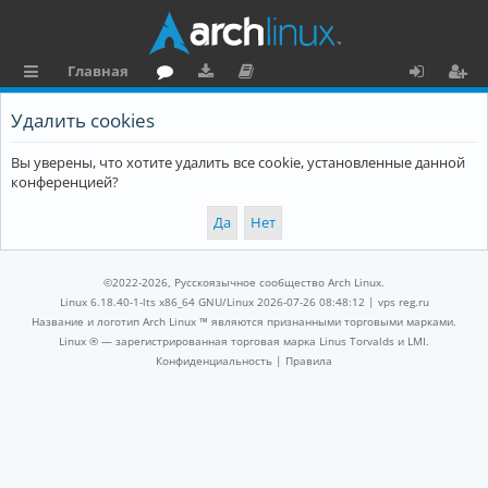
Главная
с
о
аг
о
х
ег
Удалить cookies
ы
ру
ру
ку
о
и
Вы уверены, что хотите удалить все cookie, установленные данной
л
м
зк
м
д
ст
конференцией?
к
и
е
р
и
н
а
та
ц
©2022-2026, Русскоязычное сообщество Arch Linux.
ц
и
Linux 6.18.40-1-lts x86_64 GNU/Linux 2026-07-26 08:48:12 |
vps reg.ru
Название и логотип Arch Linux ™ являются признанными торговыми марками.
и
я
Linux ® — зарегистрированная торговая марка Linus Torvalds и LMI.
Конфиденциальность
|
Правила
я