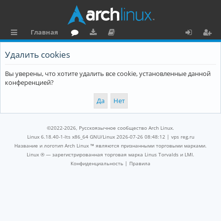
Главная
с
о
аг
о
х
ег
Удалить cookies
ы
ру
ру
ку
о
и
Вы уверены, что хотите удалить все cookie, установленные данной
л
м
зк
м
д
ст
конференцией?
к
и
е
р
и
н
а
та
ц
©2022-2026, Русскоязычное сообщество Arch Linux.
ц
и
Linux 6.18.40-1-lts x86_64 GNU/Linux 2026-07-26 08:48:12 |
vps reg.ru
Название и логотип Arch Linux ™ являются признанными торговыми марками.
и
я
Linux ® — зарегистрированная торговая марка Linus Torvalds и LMI.
Конфиденциальность
|
Правила
я