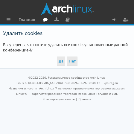
Главная
с
о
аг
о
х
ег
Удалить cookies
ы
ру
ру
ку
о
и
Вы уверены, что хотите удалить все cookie, установленные данной
л
м
зк
м
д
ст
конференцией?
к
и
е
р
и
н
а
та
ц
©2022-2026, Русскоязычное сообщество Arch Linux.
ц
и
Linux 6.18.40-1-lts x86_64 GNU/Linux 2026-07-26 08:48:12 |
vps reg.ru
Название и логотип Arch Linux ™ являются признанными торговыми марками.
и
я
Linux ® — зарегистрированная торговая марка Linus Torvalds и LMI.
Конфиденциальность
|
Правила
я