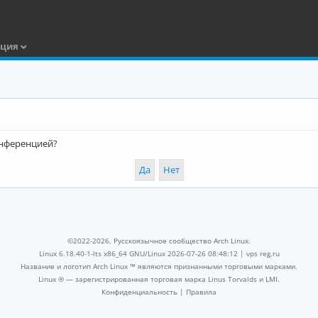
ация
конференцией?
©2022-2026, Русскоязычное сообщество Arch Linux.
Linux 6.18.40-1-lts x86_64 GNU/Linux 2026-07-26 08:48:12 |
vps reg.ru
Название и логотип Arch Linux ™ являются признанными торговыми марками.
Linux ® — зарегистрированная торговая марка Linus Torvalds и LMI.
Конфиденциальность
|
Правила