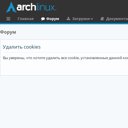
Главная
Форум
Загрузки
Документ
с
Форум
ы
л
Удалить cookies
к
Вы уверены, что хотите удалить все cookie, установленные данной 
и