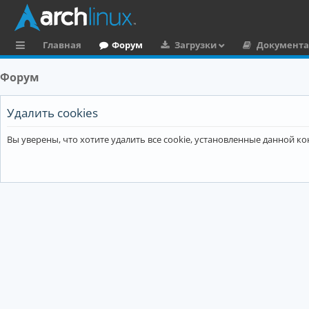
Главная
Форум
Загрузки
Документ
с
Форум
ы
л
Удалить cookies
к
Вы уверены, что хотите удалить все cookie, установленные данной 
и