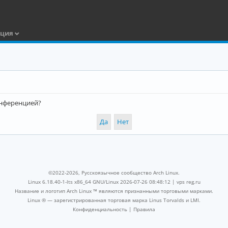
ация
конференцией?
©2022-2026, Русскоязычное сообщество Arch Linux.
Linux 6.18.40-1-lts x86_64 GNU/Linux 2026-07-26 08:48:12 |
vps reg.ru
Название и логотип Arch Linux ™ являются признанными торговыми марками.
Linux ® — зарегистрированная торговая марка Linus Torvalds и LMI.
Конфиденциальность
|
Правила