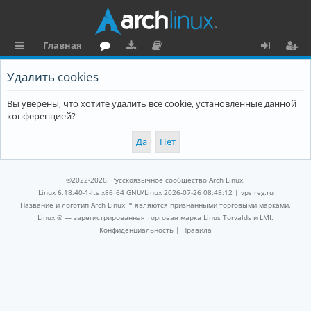
Главная
с
о
аг
о
х
ег
Удалить cookies
ы
ру
ру
ку
о
и
Вы уверены, что хотите удалить все cookie, установленные данной
л
м
зк
м
д
ст
конференцией?
к
и
е
р
и
н
а
та
ц
©2022-2026, Русскоязычное сообщество Arch Linux.
ц
и
Linux 6.18.40-1-lts x86_64 GNU/Linux 2026-07-26 08:48:12 |
vps reg.ru
Название и логотип Arch Linux ™ являются признанными торговыми марками.
и
я
Linux ® — зарегистрированная торговая марка Linus Torvalds и LMI.
Конфиденциальность
|
Правила
я