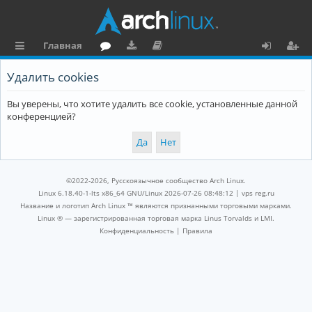
Главная
с
о
аг
о
х
ег
Удалить cookies
ы
ру
ру
ку
о
и
Вы уверены, что хотите удалить все cookie, установленные данной
л
м
зк
м
д
ст
конференцией?
к
и
е
р
и
н
а
та
ц
©2022-2026, Русскоязычное сообщество Arch Linux.
ц
и
Linux 6.18.40-1-lts x86_64 GNU/Linux 2026-07-26 08:48:12 |
vps reg.ru
Название и логотип Arch Linux ™ являются признанными торговыми марками.
и
я
Linux ® — зарегистрированная торговая марка Linus Torvalds и LMI.
Конфиденциальность
|
Правила
я