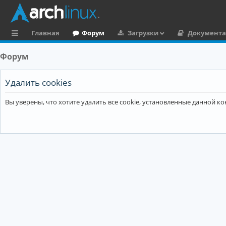
Главная
Форум
Загрузки
Документ
с
Форум
ы
л
Удалить cookies
к
Вы уверены, что хотите удалить все cookie, установленные данной 
и