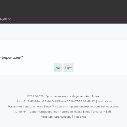
ация
конференцией?
©2022-2026, Русскоязычное сообщество Arch Linux.
Linux 6.18.40-1-lts x86_64 GNU/Linux 2026-07-26 08:48:12 |
vps reg.ru
Название и логотип Arch Linux ™ являются признанными торговыми марками.
Linux ® — зарегистрированная торговая марка Linus Torvalds и LMI.
Конфиденциальность
|
Правила