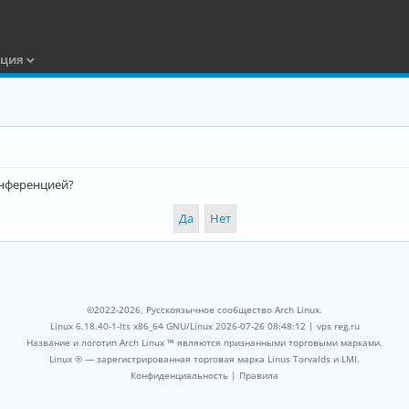
ация
конференцией?
©2022-2026, Русскоязычное сообщество Arch Linux.
Linux 6.18.40-1-lts x86_64 GNU/Linux 2026-07-26 08:48:12 |
vps reg.ru
Название и логотип Arch Linux ™ являются признанными торговыми марками.
Linux ® — зарегистрированная торговая марка Linus Torvalds и LMI.
Конфиденциальность
|
Правила