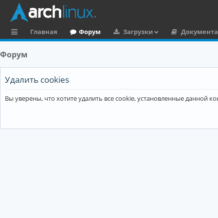
Главная
Форум
Загрузки
Документ
с
Форум
ы
л
Удалить cookies
к
Вы уверены, что хотите удалить все cookie, установленные данной 
и