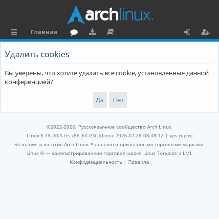
Главная
с
о
аг
о
х
ег
Удалить cookies
ы
ру
ру
ку
о
и
Вы уверены, что хотите удалить все cookie, установленные данной
л
м
зк
м
д
ст
конференцией?
к
и
е
р
и
н
а
та
ц
©2022-2026, Русскоязычное сообщество Arch Linux.
ц
и
Linux 6.18.40-1-lts x86_64 GNU/Linux 2026-07-26 08:48:12 |
vps reg.ru
Название и логотип Arch Linux ™ являются признанными торговыми марками.
и
я
Linux ® — зарегистрированная торговая марка Linus Torvalds и LMI.
Конфиденциальность
|
Правила
я