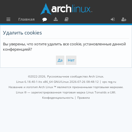
Главная
с
о
аг
о
х
ег
Удалить cookies
ы
ру
ру
ку
о
и
Вы уверены, что хотите удалить все cookie, установленные данной
л
м
зк
м
д
ст
конференцией?
к
и
е
р
и
н
а
та
ц
©2022-2026, Русскоязычное сообщество Arch Linux.
ц
и
Linux 6.18.40-1-lts x86_64 GNU/Linux 2026-07-26 08:48:12 |
vps reg.ru
Название и логотип Arch Linux ™ являются признанными торговыми марками.
и
я
Linux ® — зарегистрированная торговая марка Linus Torvalds и LMI.
Конфиденциальность
|
Правила
я