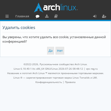
Главная
с
о
аг
о
х
ег
Удалить cookies
ы
ру
ру
ку
о
и
Вы уверены, что хотите удалить все cookie, установленные данной
л
м
зк
м
д
ст
конференцией?
к
и
е
р
и
н
а
та
ц
©2022-2026, Русскоязычное сообщество Arch Linux.
ц
и
Linux 6.18.40-1-lts x86_64 GNU/Linux 2026-07-26 08:48:12 |
vps reg.ru
Название и логотип Arch Linux ™ являются признанными торговыми марками.
и
я
Linux ® — зарегистрированная торговая марка Linus Torvalds и LMI.
Конфиденциальность
|
Правила
я