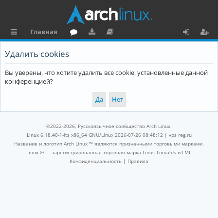
Главная
с
о
аг
о
х
ег
Удалить cookies
ы
ру
ру
ку
о
и
Вы уверены, что хотите удалить все cookie, установленные данной
л
м
зк
м
д
ст
конференцией?
к
и
е
р
и
н
а
та
ц
©2022-2026, Русскоязычное сообщество Arch Linux.
ц
и
Linux 6.18.40-1-lts x86_64 GNU/Linux 2026-07-26 08:48:12 |
vps reg.ru
Название и логотип Arch Linux ™ являются признанными торговыми марками.
и
я
Linux ® — зарегистрированная торговая марка Linus Torvalds и LMI.
Конфиденциальность
|
Правила
я