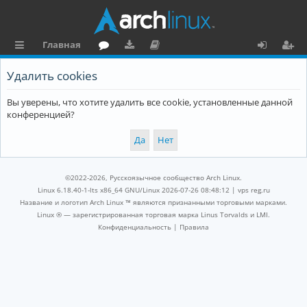
Главная
с
о
аг
о
х
ег
Удалить cookies
ы
ру
ру
ку
о
и
Вы уверены, что хотите удалить все cookie, установленные данной
л
м
зк
м
д
ст
конференцией?
к
и
е
р
и
н
а
та
ц
©2022-2026, Русскоязычное сообщество Arch Linux.
ц
и
Linux 6.18.40-1-lts x86_64 GNU/Linux 2026-07-26 08:48:12 |
vps reg.ru
Название и логотип Arch Linux ™ являются признанными торговыми марками.
и
я
Linux ® — зарегистрированная торговая марка Linus Torvalds и LMI.
Конфиденциальность
|
Правила
я