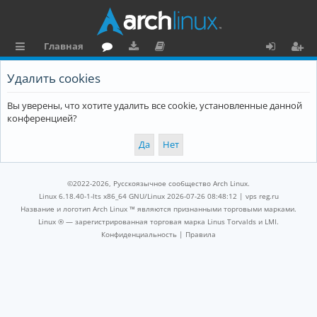
Главная
с
о
аг
о
х
ег
Удалить cookies
ы
ру
ру
ку
о
и
Вы уверены, что хотите удалить все cookie, установленные данной
л
м
зк
м
д
ст
конференцией?
к
и
е
р
и
н
а
та
ц
©2022-2026, Русскоязычное сообщество Arch Linux.
ц
и
Linux 6.18.40-1-lts x86_64 GNU/Linux 2026-07-26 08:48:12 |
vps reg.ru
Название и логотип Arch Linux ™ являются признанными торговыми марками.
и
я
Linux ® — зарегистрированная торговая марка Linus Torvalds и LMI.
Конфиденциальность
|
Правила
я